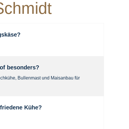
Schmidt
ngskäse?
of besonders?
 Milchkühe, Bullenmast und Maisanbau für
ufriedene Kühe?